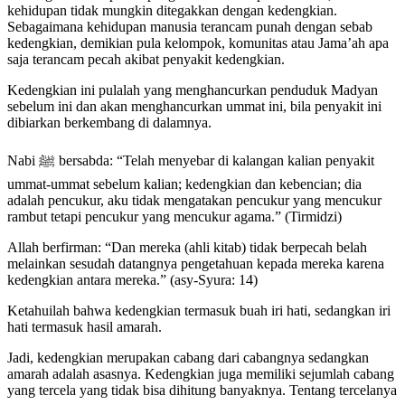
kehidupan tidak mungkin ditegakkan dengan kedengkian.
Sebagaimana kehidupan manusia terancam punah dengan sebab
kedengkian, demikian pula kelompok, komunitas atau Jama’ah apa
saja terancam pecah akibat penyakit kedengkian.
Kedengkian ini pulalah yang menghancurkan penduduk Madyan
sebelum ini dan akan menghancurkan ummat ini, bila penyakit ini
dibiarkan berkembang di dalamnya.
Nabi ﷺ bersabda: “Telah menyebar di kalangan kalian penyakit
ummat-ummat sebelum kalian; kedengkian dan kebencian; dia
adalah pencukur, aku tidak mengatakan pencukur yang mencukur
rambut tetapi pencukur yang mencukur agama.” (Tirmidzi)
Allah berfirman: “Dan mereka (ahli kitab) tidak berpecah belah
melainkan sesudah datangnya pengetahuan kepada mereka karena
kedengkian antara mereka.” (asy-Syura: 14)
Ketahuilah bahwa kedengkian termasuk buah iri hati, sedangkan iri
hati termasuk hasil amarah.
Jadi, kedengkian merupakan cabang dari cabangnya sedangkan
amarah adalah asasnya. Kedengkian juga memiliki sejumlah cabang
yang tercela yang tidak bisa dihitung banyaknya. Tentang tercelanya