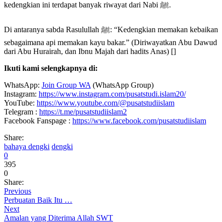
kedengkian ini terdapat banyak riwayat dari Nabi ﷺ.
Di antaranya sabda Rasulullah ﷺ: “Kedengkian memakan kebaikan
sebagaimana api memakan kayu bakar.” (Diriwayatkan Abu Dawud
dari Abu Hurairah, dan Ibnu Majah dari hadits Anas) []
Ikuti kami selengkapnya di:
WhatsApp:
Join Group WA
(WhatsApp Group)
Instagram:
https://www.instagram.com/pusatstudi.islam20/
YouTube:
https://www.youtube.com/@pusatstudiislam
Telegram :
https://t.me/pusatstudiislam2
Facebook Fanspage :
https://www.facebook.com/pusatstudiislam
Share:
bahaya dengki
dengki
0
395
0
Share:
Previous
Perbuatan Baik Itu …
Next
Amalan yang Diterima Allah SWT