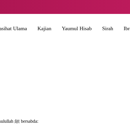
asihat Ulama
Kajian
Yaumul Hisab
Sirah
Ib
Diriwayatkan dari Abdullah bin Mas’ud r.a. bahwa Rasulullah ﷺ bersabda: