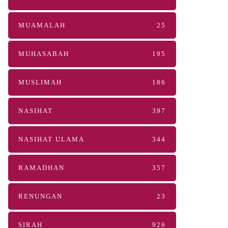
MUAMALAH
25
MUHASABAH
195
MUSLIMAH
186
NASIHAT
397
NASIHAT ULAMA
344
RAMADHAN
357
RENUNGAN
23
SIRAH
926