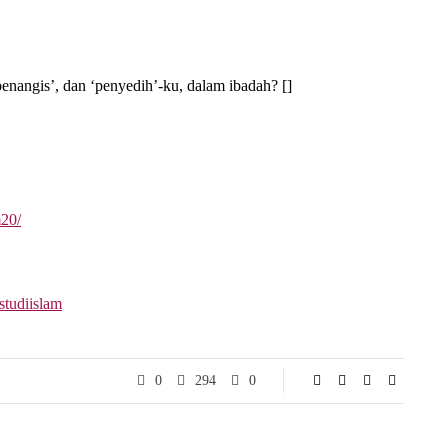
nangis’, dan ‘penyedih’-ku, dalam ibadah? []
m20/
studiislam
0
294
0