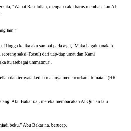
Abu Umar
erkata, “Wahai Rasulullah, mengapa aku harus membacakan Al
”
ng lain.”
. Hingga ketika aku sampai pada ayat, ‘Maka bagaimanakah
 seorang saksi (Rasul) dari tiap-tiap umat dan Kami
ka itu (sebagai ummatmu)’,
liau dan ternyata kedua matanya mencucurkan air mata.” (HR.
tangi Abu Bakar r.a., mereka membacakan Al Qur’an lalu
jadi beku.” Abu Bakar r.a. berucap.