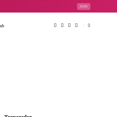
JOIN
rah
Terpopuler