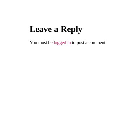
Larangan Dengki
Leave a Reply
Abu Umar
You must be
logged in
to post a comment.