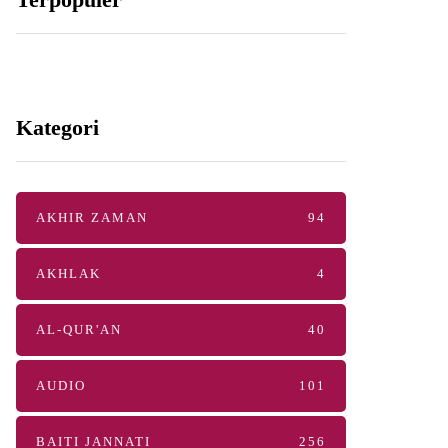
Kategori
AKHIR ZAMAN
94
AKHLAK
4
AL-QUR'AN
40
AUDIO
101
BAITI JANNATI
256