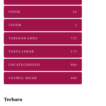
SOSOK
24
TAFSIR
2
TAHUKAH ANDA
725
TANYA JAWAB
173
UNCATEGORIZED
984
YAUMUL HISAB
469
Terbaru