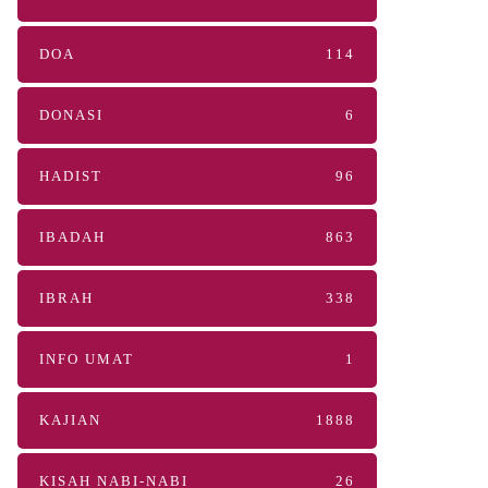
DOA
114
DONASI
6
HADIST
96
IBADAH
863
IBRAH
338
INFO UMAT
1
KAJIAN
1888
KISAH NABI-NABI
26