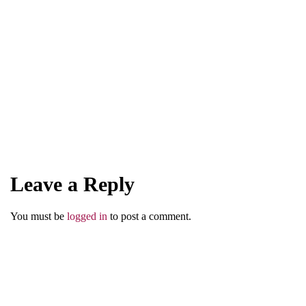
UNCATEGORIZED
Tangis di Abwa
Leave a Reply
Abu Umar
You must be
logged in
to post a comment.