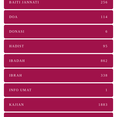
BAITI JANNATI
256
DOA
114
DONASI
6
HADIST
95
IBADAH
862
IBRAH
338
INFO UMAT
1
KAJIAN
1883