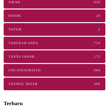
SIRAH
926
SOSOK
24
TAFSIR
2
TAHUKAH ANDA
724
TANYA JAWAB
173
UNCATEGORIZED
984
YAUMUL HISAB
468
Terbaru