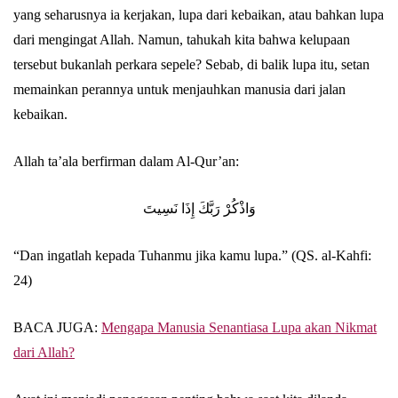
yang seharusnya ia kerjakan, lupa dari kebaikan, atau bahkan lupa
dari mengingat Allah. Namun, tahukah kita bahwa kelupaan
Abu Umar
tersebut bukanlah perkara sepele? Sebab, di balik lupa itu, setan
memainkan perannya untuk menjauhkan manusia dari jalan
kebaikan.
Allah ta’ala berfirman dalam Al-Qur’an:
‎وَاذْكُرْ رَبَّكَ إِذَا نَسِيتَ
“Dan ingatlah kepada Tuhanmu jika kamu lupa.” (QS. al-Kahfi:
24)
BACA JUGA:
Mengapa Manusia Senantiasa Lupa akan Nikmat
dari Allah?