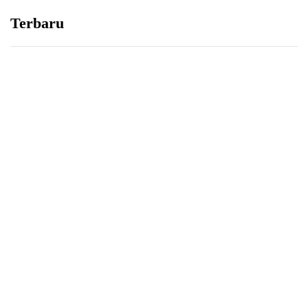
Terbaru
YAUMUL HISAB