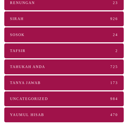
RENUNGAN
23
SIRAH
926
SOSOK
24
TAFSIR
2
TAHUKAH ANDA
725
TANYA JAWAB
173
UNCATEGORIZED
984
YAUMUL HISAB
470