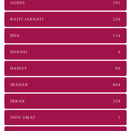
AUDIO
101
BAITI JANNATI
256
DOA
114
DONASI
6
HADIST
96
IBADAH
864
IBRAH
338
INFO UMAT
1