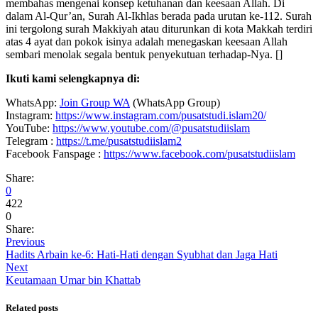
membahas mengenai konsep ketuhanan dan keesaan Allah. Di
dalam Al-Qur’an, Surah Al-Ikhlas berada pada urutan ke-112. Surah
ini tergolong surah Makkiyah atau diturunkan di kota Makkah terdiri
atas 4 ayat dan pokok isinya adalah menegaskan keesaan Allah
sembari menolak segala bentuk penyekutuan terhadap-Nya. []
Ikuti kami selengkapnya di:
WhatsApp:
Join Group WA
(WhatsApp Group)
Instagram:
https://www.instagram.com/pusatstudi.islam20/
YouTube:
https://www.youtube.com/@pusatstudiislam
Telegram :
https://t.me/pusatstudiislam2
Facebook Fanspage :
https://www.facebook.com/pusatstudiislam
Share:
0
422
0
Share:
Previous
Hadits Arbain ke-6: Hati-Hati dengan Syubhat dan Jaga Hati
Next
Keutamaan Umar bin Khattab
Related posts