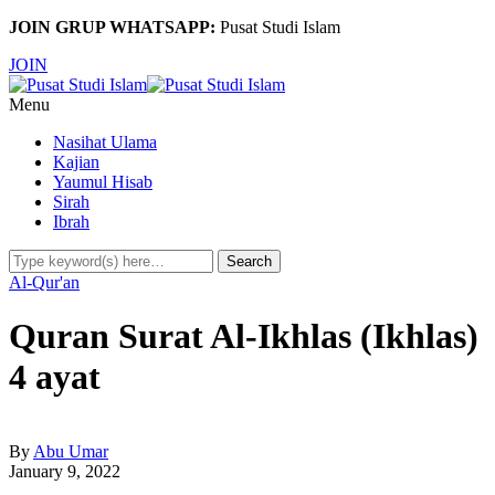
JOIN GRUP WHATSAPP:
Pusat Studi Islam
JOIN
Menu
Nasihat Ulama
Kajian
Yaumul Hisab
Sirah
Ibrah
Al-Qur'an
Quran Surat Al-Ikhlas (Ikhlas)
4 ayat
By
Abu Umar
January 9, 2022