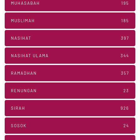
MUHASABAH
195
MUSLIMAH
185
NASIHAT
397
NASIHAT ULAMA
344
RAMADHAN
357
RENUNGAN
23
SIRAH
926
SOSOK
24