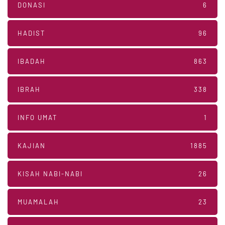
DONASI
6
HADIST
96
IBADAH
863
IBRAH
338
INFO UMAT
1
KAJIAN
1885
KISAH NABI-NABI
26
MUAMALAH
23