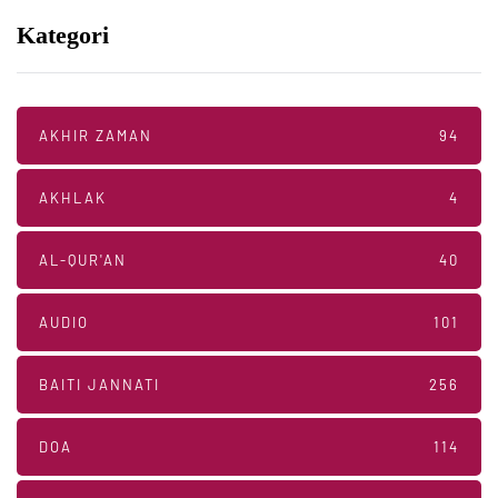
Kategori
AKHIR ZAMAN
94
AKHLAK
4
AL-QUR'AN
40
AUDIO
101
BAITI JANNATI
256
DOA
114