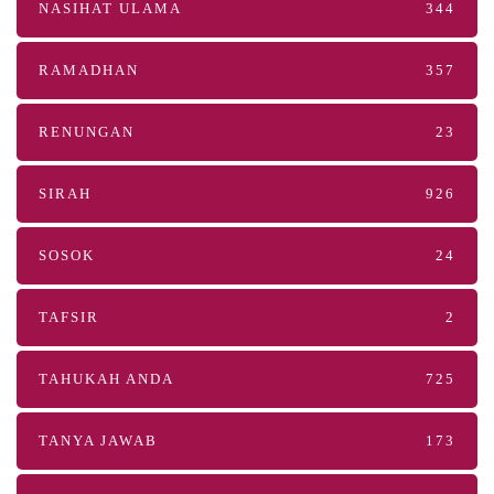
NASIHAT ULAMA
344
RAMADHAN
357
RENUNGAN
23
SIRAH
926
SOSOK
24
TAFSIR
2
TAHUKAH ANDA
725
TANYA JAWAB
173