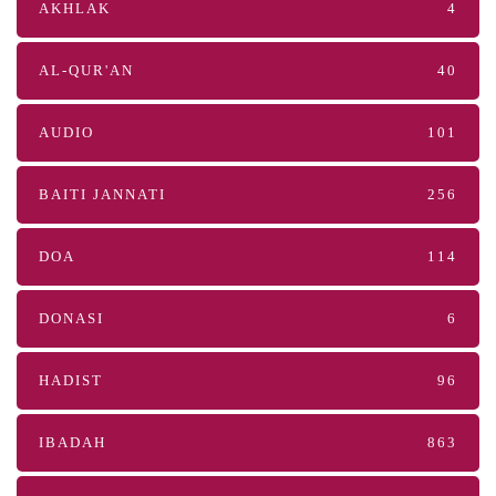
AKHLAK
4
AL-QUR'AN
40
AUDIO
101
BAITI JANNATI
256
DOA
114
DONASI
6
HADIST
96
IBADAH
863