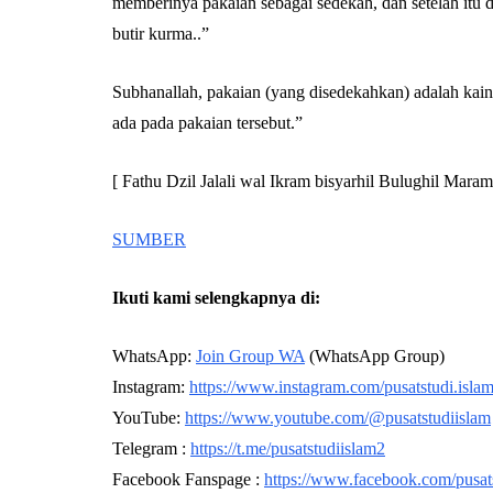
memberinya pakaian sebagai sedekah, dan setelah itu
butir kurma..”
Subhanallah, pakaian (yang disedekahkan) adalah kain
ada pada pakaian tersebut.”
[ Fathu Dzil Jalali wal Ikram bisyarhil Bulughil Maram
SUMBER
Ikuti kami selengkapnya di:
WhatsApp:
Join Group WA
(WhatsApp Group)
Instagram:
https://www.instagram.com/pusatstudi.isla
YouTube:
https://www.youtube.com/@pusatstudiislam
Telegram :
https://t.me/pusatstudiislam2
Facebook Fanspage :
https://www.facebook.com/pusat