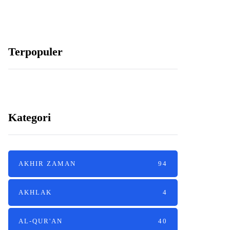
Terpopuler
Kategori
AKHIR ZAMAN
94
AKHLAK
4
AL-QUR'AN
40