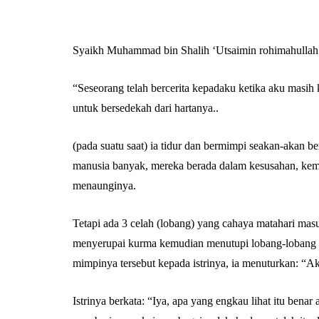
Syaikh Muhammad bin Shalih ‘Utsaimin rohimahullah 
“Seseorang telah bercerita kepadaku ketika aku masih k
untuk bersedekah dari hartanya..
(pada suatu saat) ia tidur dan bermimpi seakan-akan b
manusia banyak, mereka berada dalam kesusahan, kem
menaunginya.
Tetapi ada 3 celah (lobang) yang cahaya matahari masu
menyerupai kurma kemudian menutupi lobang-lobang te
mimpinya tersebut kepada istrinya, ia menuturkan: “A
Istrinya berkata: “Iya, apa yang engkau lihat itu bena