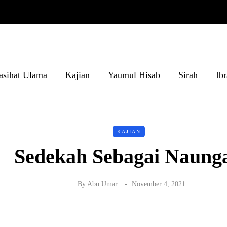
asihat Ulama
Kajian
Yaumul Hisab
Sirah
Ib
KAJIAN
Sedekah Sebagai Naung
By
Abu Umar
November 4, 2021