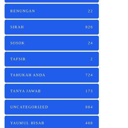
RENUNGAN
22
SIRAH
926
SOSOK
24
TAFSIR
2
TAHUKAH ANDA
724
TANYA JAWAB
173
UNCATEGORIZED
984
YAUMUL HISAB
468