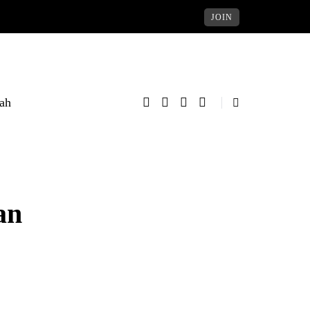
JOIN
rah
an