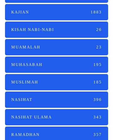
KAJIAN
1883
KISAH NABI-NABI
26
MUAMALAH
23
MUHASABAH
195
MUSLIMAH
185
NASIHAT
396
NASIHAT ULAMA
343
RAMADHAN
357