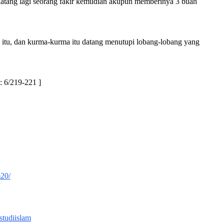
 datang lagi seorang fakir kemudian akupun memberinya 3 buah
 itu, dan kurma-kurma itu datang menutupi lobang-lobang yang
: 6/219-221 ]
m20/
studiislam