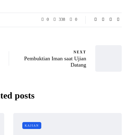
0
338
0
NEXT
Pembuktian Iman saat Ujian
Datang
ted posts
KAJIAN