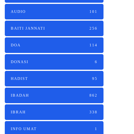
AUDIO
101
BAITI JANNATI
256
DOA
114
DONASI
6
HADIST
95
IBADAH
862
IBRAH
338
INFO UMAT
1