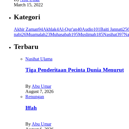
March 15, 2022
Kategori
Akhir Zaman
94
Akhlak
4
Al-Qur'an
40
Audio
101
Baiti Jannati
25
nabi
26
Muamalah
23
Muhasabah
195
Muslimah
185
Nasihat
397
Na
Terbaru
Nasihat Ulama
Tiga Penderitaan Pecinta Dunia Menurut
By
Abu Umar
August 7, 2026
Renungan
Iffah
By
Abu Umar