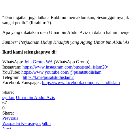
“Dan ingatlah juga tatkala Rabbmu memaklumkan, Sesungguhnya ji
sangat pedih.” (Ibrahim: 7).
Apa yang dikatakan oleh Umar bin Abdul Aziz di dalam hal ini menj
Sumber: Perjalanan Hidup Khalifah yang Agung Umar bin Abdul Azi
Ikuti kami selengkapnya di:
WhatsApp:
Join Group WA
(WhatsApp Group)
Instagram:
https://www.instagram.com/pusatstudi.islam20/
YouTube:
https://www.youtube.com/@pusatstudiislam
Telegram :
https://t.me/pusatstudiislam2
Facebook Fanspage :
https://www.facebook.com/pusatstudiislam
Share:
syukur
Umar bin Abdul Azis
67
0
Share:
Previous
Waspadai Kerasnya Qalbu
Next