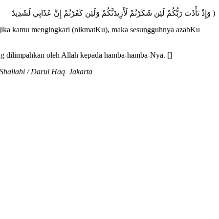
وَإِذْ تَأَذَتَ رَبُّكُمْ لَئِن شَكَرْتُمْ لَأَزِيدَنَّكُمْ وَلَئِن كَفَرْتُمْ إِنَّ عَذَابِي لَشَدِيدٌ )
 jika kamu mengingkari (nikmatKu), maka sesungguhnya azabKu
ang dilimpahkan oleh Allah kepada hamba-hamba-Nya. []
Shallabi / Darul Haq Jakarta