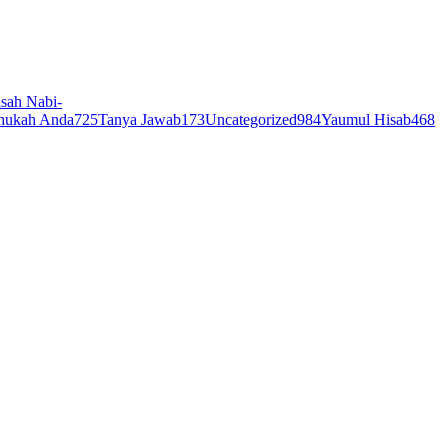
sah Nabi-
hukah Anda
725
Tanya Jawab
173
Uncategorized
984
Yaumul Hisab
468