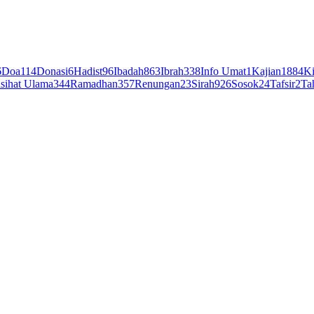
6
Doa
114
Donasi
6
Hadist
96
Ibadah
863
Ibrah
338
Info Umat
1
Kajian
1884
Ki
sihat Ulama
344
Ramadhan
357
Renungan
23
Sirah
926
Sosok
24
Tafsir
2
Ta