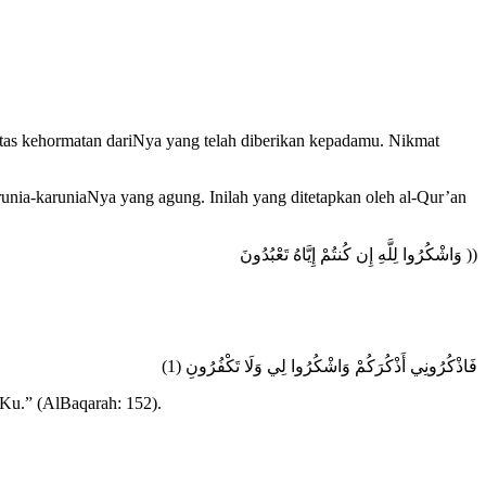
as kehormatan dariNya yang telah diberikan kepadamu. Nikmat
nia-karuniaNya yang agung. Inilah yang ditetapkan oleh al-Qur’an
وَاشْكُرُوا لِلَّهِ إِن كُنتُمْ إِيَّاهُ تَعْبُدُونَ ))
فَاذْكُرُونِي أَذْكُرَكُمْ وَاشْكُرُوا لِي وَلَا تَكْفُرُونِ (1)
Ku.” (AlBaqarah: 152).