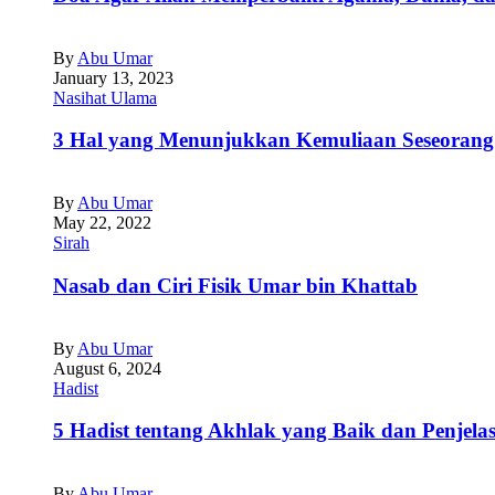
By
Abu Umar
January 13, 2023
Nasihat Ulama
3 Hal yang Menunjukkan Kemuliaan Seseorang
By
Abu Umar
May 22, 2022
Sirah
Nasab dan Ciri Fisik Umar bin Khattab
By
Abu Umar
August 6, 2024
Hadist
5 Hadist tentang Akhlak yang Baik dan Penjela
By
Abu Umar