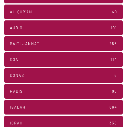
AL-QUR'AN
40
AUDIO
101
BAITI JANNATI
256
DOA
114
DONASI
6
HADIST
96
IBADAH
864
IBRAH
338