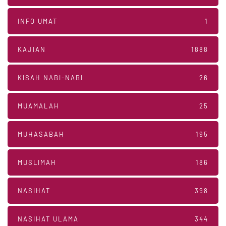
INFO UMAT
1
KAJIAN
1888
KISAH NABI-NABI
26
MUAMALAH
25
MUHASABAH
195
MUSLIMAH
186
NASIHAT
398
NASIHAT ULAMA
344