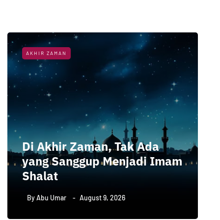
AKHIR ZAMAN
Di Akhir Zaman, Tak Ada
yang Sanggup Menjadi Imam
S
Shalat
d
By
Abu Umar
August 9, 2026