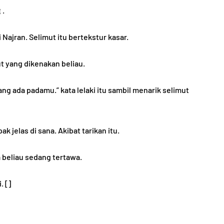
Satu kali. Anas bin Malik berjalan bersama Rasulﷺ .
ut dari Najran. Selimut itu bertekstur kasar.
ut yang dikenakan beliau.
TANYA JAWAB
ng ada padamu.” kata lelaki itu sambil menarik selimut
 Rasulﷺ. Goresan nampak jelas di sana. Akibat tarikan itu.
a beliau sedang tertawa.
ng
. []
aik dan
Masuk Instansi dengan
Suap, Gajinya Haram?