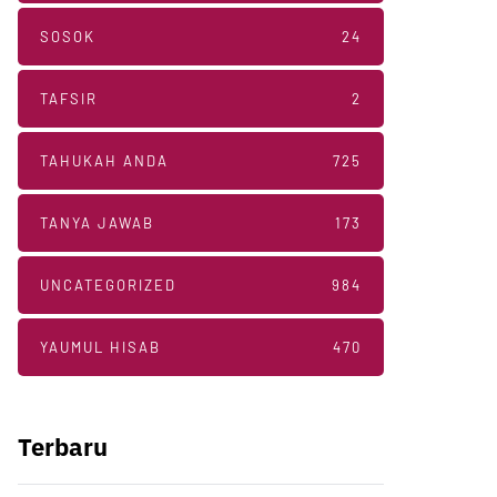
SOSOK
24
TAFSIR
2
TAHUKAH ANDA
725
TANYA JAWAB
173
UNCATEGORIZED
984
YAUMUL HISAB
470
Terbaru