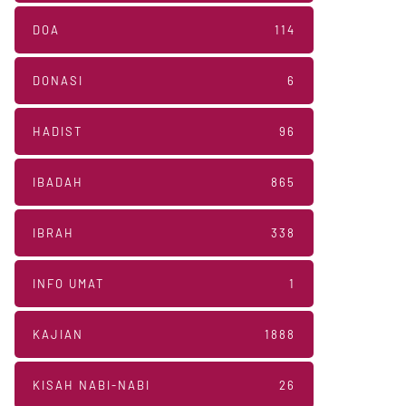
DOA
114
DONASI
6
HADIST
96
IBADAH
865
IBRAH
338
INFO UMAT
1
KAJIAN
1888
KISAH NABI-NABI
26