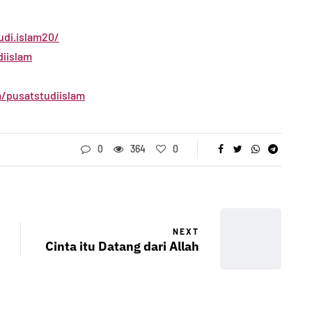
5, 2022
By
Abu Umar
August 29, 2023
di.islam20/
iislam
/pusatstudiislam
0
364
0
NEXT
Cinta itu Datang dari Allah