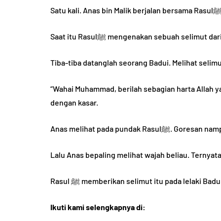
Saat itu Rasulﷺ mengenakan sebuah selim
Tiba-tiba datanglah seorang Badui. Melihat selim
HADIST
“Wahai Muhammad, berilah sebagian harta Allah ya
dengan kasar.
Anas melihat pada pundak
Lalu Anas bepaling melihat wajah beliau. Ternyat
5 Hadist tenta
Rasul ﷺ memberikan selimut itu pada lelaki Badui
b dan Ciri Fisik
Akhlak yang B
r bin Khattab
Penjelasannya
Ikuti kami selengkapnya di: