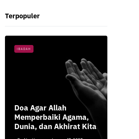
Terpopuler
IBADAH
NASIHAT 
3 Hal 
Doa Agar Allah
Menun
Memperbaiki Agama,
Kemul
Dunia, dan Akhirat Kita
Menur