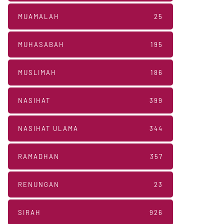
MUAMALAH
25
MUHASABAH
195
MUSLIMAH
186
NASIHAT
399
NASIHAT ULAMA
344
RAMADHAN
357
RENUNGAN
23
SIRAH
926