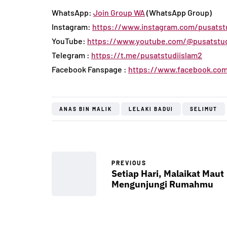
u Umar
August 6, 2024
By
Abu Umar
March 1
WhatsApp:
Join Group WA
(WhatsApp Group)
Instagram:
https://www.instagram.com/pusatstu
YouTube:
https://www.youtube.com/@pusatstud
Telegram :
https://t.me/pusatstudiislam2
Facebook Fanspage :
https://www.facebook.com
ANAS BIN MALIK
LELAKI BADUI
SELIMUT
PREVIOUS
Setiap Hari, Malaikat Maut
Mengunjungi Rumahmu