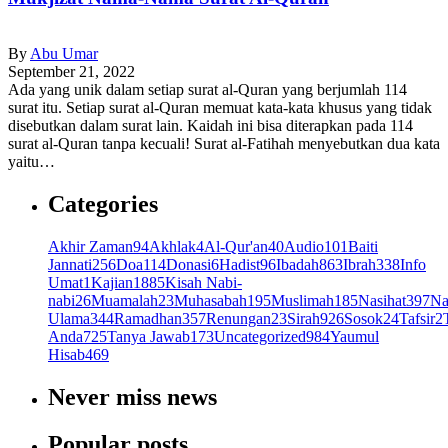
By
Abu Umar
September 21, 2022
Ada yang unik dalam setiap surat al-Quran yang berjumlah 114
surat itu. Setiap surat al-Quran memuat kata-kata khusus yang tidak
disebutkan dalam surat lain. Kaidah ini bisa diterapkan pada 114
surat al-Quran tanpa kecuali! Surat al-Fatihah menyebutkan dua kata
yaitu…
Categories
Akhir Zaman
94
Akhlak
4
Al-Qur'an
40
Audio
101
Baiti
Jannati
256
Doa
114
Donasi
6
Hadist
96
Ibadah
863
Ibrah
338
Info
Umat
1
Kajian
1885
Kisah Nabi-
nabi
26
Muamalah
23
Muhasabah
195
Muslimah
185
Nasihat
397
Na
Ulama
344
Ramadhan
357
Renungan
23
Sirah
926
Sosok
24
Tafsir
2
Anda
725
Tanya Jawab
173
Uncategorized
984
Yaumul
Hisab
469
Never miss news
Popular posts