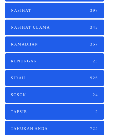
NASIHAT
397
NASIHAT ULAMA
343
RAMADHAN
357
RENUNGAN
23
SIRAH
926
SOSOK
24
TAFSIR
2
TAHUKAH ANDA
725