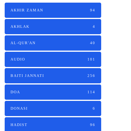
AKHIR ZAMAN
94
AKHLAK
4
AL-QUR'AN
40
AUDIO
101
BAITI JANNATI
256
DOA
114
DONASI
6
HADIST
96