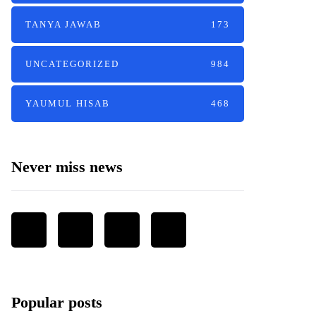
TANYA JAWAB
173
UNCATEGORIZED
984
YAUMUL HISAB
468
Never miss news
Popular posts