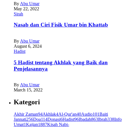
By
Abu Umar
May 22, 2022
Sirah
Nasab dan Ciri Fisik Umar bin Khattab
By
Abu Umar
August 6, 2024
Hadist
5 Hadist tentang Akhlak yang Baik dan
Penjelasannya
By
Abu Umar
March 15, 2022
Kategori
Akhir Zaman
94
Akhlak
4
Al-Qur'an
40
Audio
101
Baiti
Jannati
256
Doa
114
Donasi
6
Hadist
96
Ibadah
863
Ibrah
338
Info
Umat
1
Kajian
1887
Kisah Nabi-