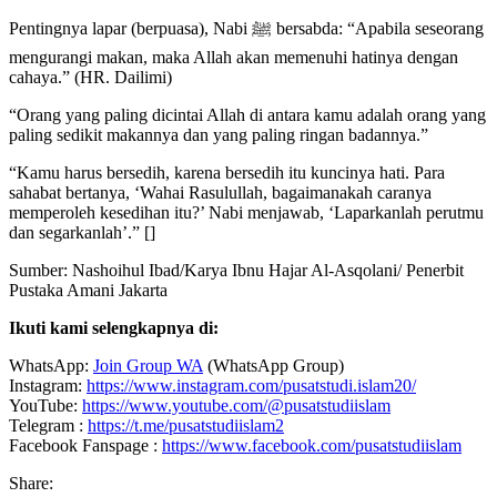
Pentingnya lapar (berpuasa), Nabi ﷺ bersabda: “Apabila seseorang
mengurangi makan, maka Allah akan memenuhi hatinya dengan
cahaya.” (HR. Dailimi)
“Orang yang paling dicintai Allah di antara kamu adalah orang yang
paling sedikit makannya dan yang paling ringan badannya.”
“Kamu harus bersedih, karena bersedih itu kuncinya hati. Para
sahabat bertanya, ‘Wahai Rasulullah, bagaimanakah caranya
memperoleh kesedihan itu?’ Nabi menjawab, ‘Laparkanlah perutmu
dan segarkanlah’.” []
Sumber: Nashoihul Ibad/Karya Ibnu Hajar Al-Asqolani/ Penerbit
Pustaka Amani Jakarta
Ikuti kami selengkapnya di:
WhatsApp:
Join Group WA
(WhatsApp Group)
Instagram:
https://www.instagram.com/pusatstudi.islam20/
YouTube:
https://www.youtube.com/@pusatstudiislam
Telegram :
https://t.me/pusatstudiislam2
Facebook Fanspage :
https://www.facebook.com/pusatstudiislam
Share: