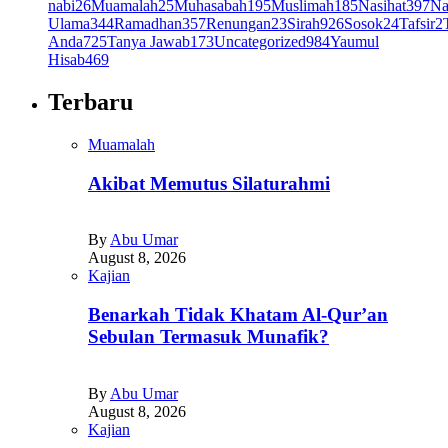
nabi
26
Muamalah
25
Muhasabah
195
Muslimah
185
Nasihat
397
Na
Ulama
344
Ramadhan
357
Renungan
23
Sirah
926
Sosok
24
Tafsir
2
Anda
725
Tanya Jawab
173
Uncategorized
984
Yaumul
Hisab
469
Terbaru
Muamalah
Akibat Memutus Silaturahmi
By
Abu Umar
August 8, 2026
Kajian
Benarkah Tidak Khatam Al-Qur’an
Sebulan Termasuk Munafik?
By
Abu Umar
August 8, 2026
Kajian