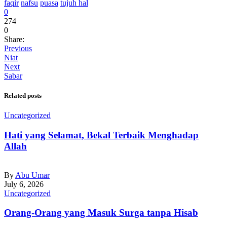
faqir
nafsu
puasa
tujuh hal
0
274
0
Share:
Previous
Niat
Next
Sabar
Related posts
Uncategorized
Hati yang Selamat, Bekal Terbaik Menghadap
Allah
By
Abu Umar
July 6, 2026
Uncategorized
Orang-Orang yang Masuk Surga tanpa Hisab