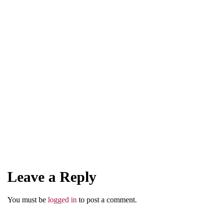
SIRAH
Rasulullah pada Ibnu Mas’ud: Bacakan
Al-Quran di Hadapanku
Leave a Reply
Abu Umar
You must be
logged in
to post a comment.