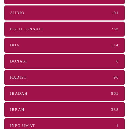
AUDIO
101
BAITI JANNATI
256
DOA
114
DONASI
6
HADIST
96
IBADAH
865
IBRAH
338
INFO UMAT
1