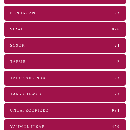
RENUNGAN
23
SIRAH
926
SOSOK
24
TAFSIR
2
TAHUKAH ANDA
725
TANYA JAWAB
173
UNCATEGORIZED
984
YAUMUL HISAB
470