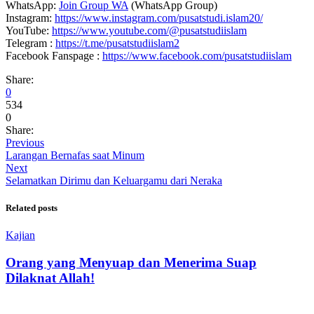
WhatsApp:
Join Group WA
(WhatsApp Group)
Instagram:
https://www.instagram.com/pusatstudi.islam20/
YouTube:
https://www.youtube.com/@pusatstudiislam
Telegram :
https://t.me/pusatstudiislam2
Facebook Fanspage :
https://www.facebook.com/pusatstudiislam
Share:
0
534
0
Share:
Previous
Larangan Bernafas saat Minum
Next
Selamatkan Dirimu dan Keluargamu dari Neraka
Related posts
Kajian
Orang yang Menyuap dan Menerima Suap
Dilaknat Allah!