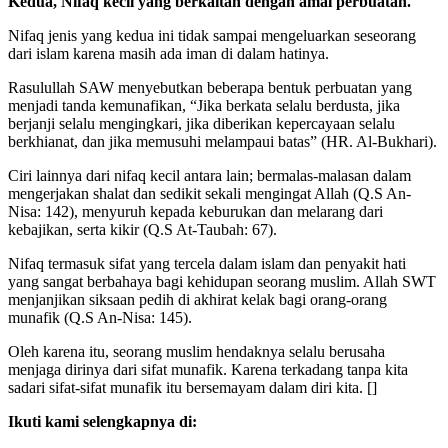
Kedua, Nifaq kecil yang berkaitan dengan amal perbuatan.
Nifaq jenis yang kedua ini tidak sampai mengeluarkan seseorang
dari islam karena masih ada iman di dalam hatinya.
Rasulullah SAW menyebutkan beberapa bentuk perbuatan yang
menjadi tanda kemunafikan, “Jika berkata selalu berdusta, jika
berjanji selalu mengingkari, jika diberikan kepercayaan selalu
berkhianat, dan jika memusuhi melampaui batas” (HR. Al-Bukhari).
Ciri lainnya dari nifaq kecil antara lain; bermalas-malasan dalam
mengerjakan shalat dan sedikit sekali mengingat Allah (Q.S An-
Nisa: 142), menyuruh kepada keburukan dan melarang dari
kebajikan, serta kikir (Q.S At-Taubah: 67).
Nifaq termasuk sifat yang tercela dalam islam dan penyakit hati
yang sangat berbahaya bagi kehidupan seorang muslim. Allah SWT
menjanjikan siksaan pedih di akhirat kelak bagi orang-orang
munafik (Q.S An-Nisa: 145).
Oleh karena itu, seorang muslim hendaknya selalu berusaha
menjaga dirinya dari sifat munafik. Karena terkadang tanpa kita
sadari sifat-sifat munafik itu bersemayam dalam diri kita. []
Ikuti kami selengkapnya di: