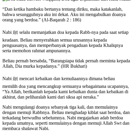
“Dan ketika hambaku bertanya tentang diriku, maka katakanlah,
bahwa sesungguhnya aku ini dekat. Aku ini mengabulkan doanya
orang yang berdoa.” (Al-Baqarah 2 : 186)
Nabi ﷺ selalu memanjatkan doa kepada Rabb-nya pada saat setiap
keadaan. Beliau menyerahkan semua urusannya kepada
penguasanya, dan memperbanyak pengaduan kepada Khaliqnya
serta memohon rahmat ampunannya.
Beliau pernah bersabda, “Barangsiapa tidak pernah meminta kepada
Allah, Dia murka kepadanya.” (HR Bukhari)
Nabi ﷺ mencari kebaikan dan kemuliaannya dimana beliau
memilih doa yang mencangkup semuanya sebagaimana ucapannya,
“Ya Allah, berikanlah kepada kami kebaikan dunia dan kebaikan di
akhirat, dan peliharalah kami dari siksa api neraka.”
Nabi mengulangi doanya sebanyak tiga kali, dan memulainya
dengan memuji Rabbnya. Beliau menghadap kiblat saat berdoa, dan
terkadang berwudhu sebelumnya. Nabi megajarkan adab berdoa
kepada umatnya, seperti memulainya dengan memuji Allah Swt dan
membaca shalawat Nabi.