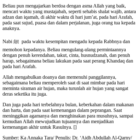
Beliau pun mengajarkan berdoa dengan asma Allah yang baik,
mencari waktu yang mustajabah, seperti sehabis shalat wajib, antara
adzan dan iqamah, di akhir waktu di hari jum’at, pada hari Arafah,
pada saat sujud, puasa dan dalam perjalanan, juga orang tua kepada
anaknya.
Nabi ﷺ pada waktu kesempitan mengadu kepada Rabbnya dan
memohon kepadanya. Beliau mengulang-ulang permintaannya
dengan penuh kerendahan, takut, cinta, husnudzanah, dan penuh
harap, sebagaimana beliau lakukan pada saat perang Khandaq dan
pada hari Arafah.
Allah mengabulkan doanya dan memenuhi panggilannya,
sebagaimana beliau memperoleh saat di saat mimbar pada hari
meminta siraman air hujan, maka turunlah air hujan yang sangat
deras seketika itu juga.
Dan juga pada hari terbelahnya bulan, keberkahan dalam makanan
dan harta, dan pada saat kemenangan dalam peprangan. Saat
meninggikan agamanya dan menghinakan para musuhnya, sampai
kemudian Allah mewujudkan tujuannya dan menjadikan
kemenangan akhir untuk Rasulnya. []
Sumber: Ka Annaka Tara/ Penulis: Dr. ‘Aidh Abdullah Al-Qarny/