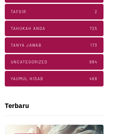
TAFSIR
2
TAHUKAH ANDA
725
TANYA JAWAB
173
UNCATEGORIZED
984
YAUMUL HISAB
468
Terbaru