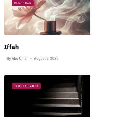
RENUNGAN
Iffah
By
Abu Umar
August 6, 2026
TAHUKAH ANDA