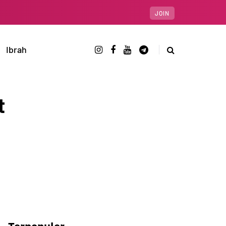
JOIN
Ibrah
t