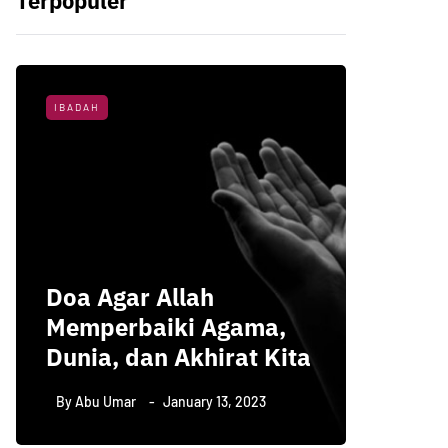
Terpopuler
IBADAH
NASIHAT 
3 Hal 
Doa Agar Allah
Menun
Memperbaiki Agama,
Kemul
Dunia, dan Akhirat Kita
Menur
By
Abu Umar
January 13, 2023
By
Abu U