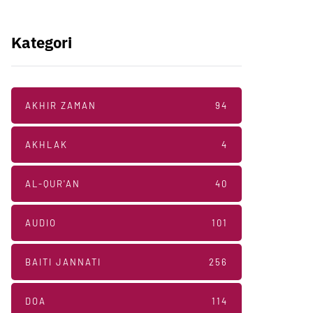
Kategori
AKHIR ZAMAN
94
AKHLAK
4
AL-QUR'AN
40
AUDIO
101
BAITI JANNATI
256
DOA
114