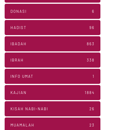
DONASI
6
HADIST
96
IBADAH
863
IBRAH
338
INFO UMAT
1
KAJIAN
1884
KISAH NABI-NABI
26
MUAMALAH
23