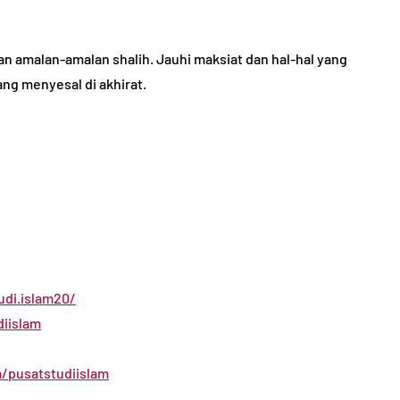
n amalan-amalan shalih. Jauhi maksiat dan hal-hal yang
ang menyesal di akhirat.
di.islam20/
iislam
/pusatstudiislam