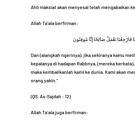
Ahli maksiat akan menyesal telah mengabaikan k
Allah Ta’ala berfirman:
HADIST
َا فَارْجِعْنَا نَعْمَلْ صَالِحًا إِنَّا مُوقِنُونَ
Dan (alangkah ngerinya), jika sekiranya kamu me
kepalanya di hadapan Rabbnya, (mereka berkata),
maka kembalikanlah kami ke dunia. Kami akan me
orang yakin.”
5 Hadist tenta
(QS. As-Sajdah : 12)
b dan Ciri Fisik
Akhlak yang B
r bin Khattab
Penjelasannya
Allah Ta’ala juga berfirman:
u Umar
August 6, 2024
By
Abu Umar
March 1