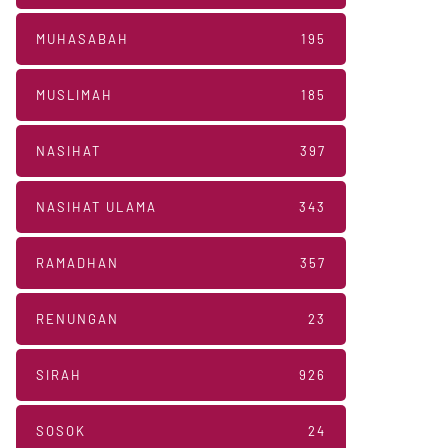
MUHASABAH
195
MUSLIMAH
185
NASIHAT
397
NASIHAT ULAMA
343
RAMADHAN
357
RENUNGAN
23
SIRAH
926
SOSOK
24