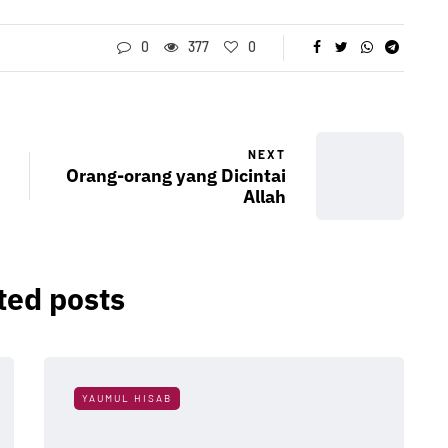
0
377
0
NEXT
Orang-orang yang Dicintai
Allah
ted posts
YAUMUL HISAB