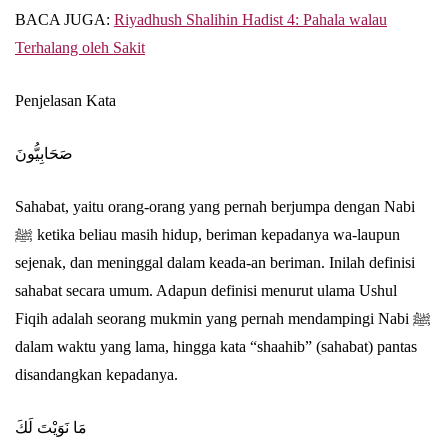
BACA JUGA:
Riyadhush Shalihin Hadist 4: Pahala walau
Terhalang oleh Sakit
Penjelasan Kata
صَحَابِيُّونَ
Sahabat, yaitu orang-orang yang pernah berjumpa dengan Nabi
ﷺ ketika beliau masih hidup, beriman kepadanya wa-laupun
sejenak, dan meninggal dalam keada-an beriman. Inilah definisi
sahabat secara umum. Adapun definisi menurut ulama Ushul
Fiqih adalah seorang mukmin yang pernah mendampingi Nabi ﷺ
dalam waktu yang lama, hingga kata “shaahib” (sahabat) pantas
disandangkan kepadanya.
مَا نَوَيْتَ لَكَ