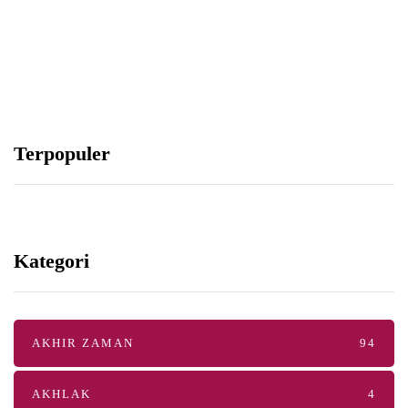
Menjadi Mukmin seperti Jeruk Manis
Abu Umar
Terpopuler
Kategori
AKHIR ZAMAN
94
AKHLAK
4