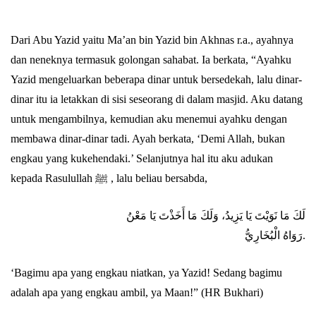
Dari Abu Yazid yaitu Ma’an bin Yazid bin Akhnas r.a., ayahnya
dan neneknya termasuk golongan sahabat. Ia berkata, “Ayahku
Yazid mengeluarkan beberapa dinar untuk bersedekah, lalu dinar-
Abu Umar
dinar itu ia letakkan di sisi seseorang di dalam masjid. Aku datang
untuk mengambilnya, kemudian aku menemui ayahku dengan
membawa dinar-dinar tadi. Ayah berkata, ‘Demi Allah, bukan
engkau yang kukehendaki.’ Selanjutnya hal itu aku adukan
kepada Rasulullah ﷺ , lalu beliau bersabda,
لَكَ مَا نَوَيْتَ يَا يَزِيدُ، وَلَكَ مَا أَخَذْتَ يَا مَعْنُ
رَوَاهُ الْبُخَارِيُّ.
‘Bagimu apa yang engkau niatkan, ya Yazid! Sedang bagimu
adalah apa yang engkau ambil, ya Maan!” (HR Bukhari)