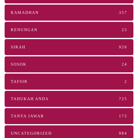
RAMADHAN
357
RENUNGAN
23
SIRAH
926
SOSOK
24
TAFSIR
2
TAHUKAH ANDA
725
TANYA JAWAB
173
UNCATEGORIZED
984