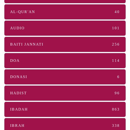
AL-QUR'AN
40
AUDIO
101
BAITI JANNATI
256
DOA
114
DONASI
6
HADIST
96
IBADAH
863
IBRAH
338