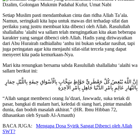
Setiap Muslim pasti mendambakan cinta dan ridha Allah Ta’ala.
Namun, seringkali kita lupa untuk mawas diri terhadap sifat dan
perilaku yang justru membuat kita dibenci oleh Allah. Rasulullah
shallallahu ‘alaihi wa sallam telah mengingatkan kita akan beberapa
karakter yang sangat dibenci oleh Allah. Hadis yang diriwayatkan
dari Abu Hurairah radhiallahu ‘anhu ini bukan sekadar nasihat, tapi
juga peringatan agar kita menjauhi sifat-sifat tercela yang dapat
menyeret kita pada kemurkaan-Nya.
Mari kita renungkan bersama sabda Rasulullah shallallahu ‘alaihi wa
sallam berikut ini:
إِنَّ اللَّهَ يُبْغِضُ كُلَّ جَعْظَرِيٍّ جَوَّاظٍ سَخَّابٍ بِالْأَسْوَاقِ جِيفَةٍ بِاللَّيْلِ حِمَارٍ
بِالنَّهَارِ عَالِمٍ بِأَمْرِ الدُّنْيَا جَاهِلٍ بِأَمْرِ الْآخِرَةِ
“Allah sangat membenci orang Ja’dzari, Jawwadz, suka teriak di
pasar, bangkai di malam hari, keledai di siang hari, pintar masalah
dunia, dan bodoh masalah akhirat.” (HR. Ibnu Hibban 72,
dihasankan oleh Syuaib Al-Arnauth)
BACA JUGA:
Mengapa Dosa Syirik Sangat Dibenci oleh Allah
SWT?