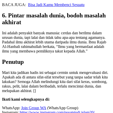
BACA JUGA:
Bisa Jadi Kamu Membenci Sesuatu
6. Pintar masalah dunia, bodoh masalah
akhirat
Ini adalah penyakit banyak manusia: cerdas dan berilmu dalam
urusan dunia, tapi lalai dan tidak tahu apa-apa tentang agamanya.
Padahal ilmu akhirat lebih utama daripada ilmu dunia. Ibnu Rajab
Al-Hanbali rahimahullah berkata, “Ilmu yang bermanfaat adalah
ilmu yang membawa pemiliknya takut kepada Allah.”
Penutup
Mari kita jadikan hadis ini sebagai cermin untuk mengevaluasi diri.
Apakah ada di antara sifat-sifat tersebut yang tanpa sadar telah kita
lakukan? Semoga Allah melindungi kita dari sifat keras, sombong,
rakus, pelit, lalai dalam beribadah, terlalu mencintai dunia, dan
melupakan akhirat. []
Ikuti kami selengkapnya di:
WhatsApp:
Join Group WA
(WhatsApp Group)
Instagram:
https://www.instagram.com/pusatstudi.islam20/