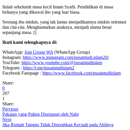
Itulah sekelumit masa kecil Imam Syafii. Pendidikan di masa
belianya yang dikawal ibu yang luar biasa.
Seorang ibu miskin, yang tak lantas menjadikannya miskin orientasi
dan cita-cita. Menghantarkan anaknya, menjadi ulama besar
sepanjang masa. []
Ikuti kami selengkapnya di:
WhatsApp:
Join Group WA
(WhatsApp Group)
Instagram:
https://www.instagram.com/pusatstudi.islam20/
YouTube:
https://www.youtube.com/@pusatstudiislam
Telegram :
https://t.me/pusatstudiislam2
Facebook Fanspage :
https://www.facebook.com/pusatstudiislam
Share:
0
297
1
Share:
Previous
Pakaian yang Paling Disenangi oleh Nabi
Next
Jika Rumah Tangga Tidak Diserahkan Kecuali pada Ahlinya