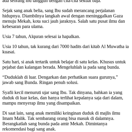
ada seorang ibu tangguh dengan cita-cita sekuat baja.
Sejak sang anak belia, sang Ibu sudah merancang perjalanan
hidupnya. Diambilnya langkah awal dengan meninggalkan Gaza
menuju Mekah, kota suci jauh jaraknya. Salah satu pusat ilmu dan
kebesaran para ulama.
Usia 7 tahun, Alquran selesai ia hapalkan.
Usia 10 tahun, tak kurang dari 7000 hadits dari kitab Al Muwatha ia
kuasai.
Satu hari, si anak tertarik untuk belajar di satu kelas. Khusus untuk
pejabat dan kalangan berada. Mengeluhlah ia pada sang bunda.
“Duduklah di luar. Dengarkan dan perhatikan suara gurunya,”
jawab sang Bunda. Ringan penuh solusi.
Syafii kecil menuruti ujar sang Ibu. Tak dinyana, bahkan ia yang
duduk di luar kelas, dan hanya terlihat kepalanya saja dari dalam,
mampu menyerap ilmu yang disampaikan.
Di saat lain, sang anak memiliki keinginan duduk di majlis ilmu
Imam Malik. Tak sembarang orang bisa masuk di dalamnya.
Berangkatlah sang bunda pada amir Mekah. Dimintanya
rekomendasi bagi sang anak.