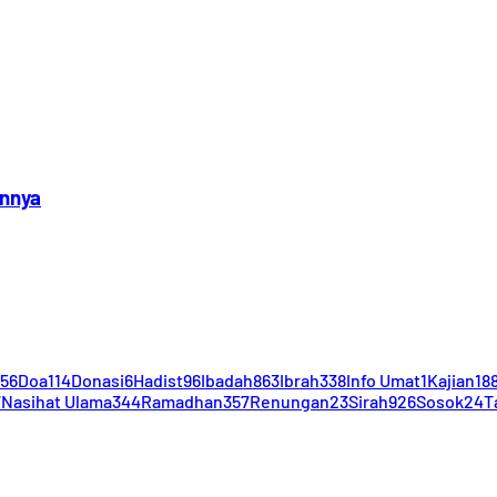
annya
56
Doa
114
Donasi
6
Hadist
96
Ibadah
863
Ibrah
338
Info Umat
1
Kajian
18
7
Nasihat Ulama
344
Ramadhan
357
Renungan
23
Sirah
926
Sosok
24
T