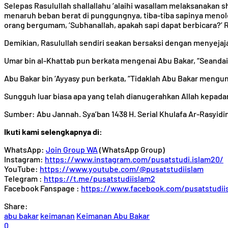
Selepas Rasulullah shallallahu ‘alaihi wasallam melaksanakan
menaruh beban berat di punggungnya, tiba-tiba sapinya menoleh
orang bergumam, ‘Subhanallah, apakah sapi dapat berbicara?’ 
Demikian, Rasulullah sendiri seakan bersaksi dengan menyejaj
Umar bin al-Khattab pun berkata mengenai Abu Bakar, “Seandai
Abu Bakar bin ‘Ayyasy pun berkata, “Tidaklah Abu Bakar mengun
Sungguh luar biasa apa yang telah dianugerahkan Allah kepadan
Sumber: Abu Jannah. Sya’ban 1438 H. Serial Khulafa Ar-Rasyidin
Ikuti kami selengkapnya di:
WhatsApp:
Join Group WA
(WhatsApp Group)
Instagram:
https://www.instagram.com/pusatstudi.islam20/
YouTube:
https://www.youtube.com/@pusatstudiislam
Telegram :
https://t.me/pusatstudiislam2
Facebook Fanspage :
https://www.facebook.com/pusatstudii
Share:
abu bakar
keimanan
Keimanan Abu Bakar
0