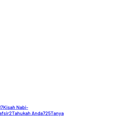
87
Kisah Nabi-
afsir
2
Tahukah Anda
725
Tanya