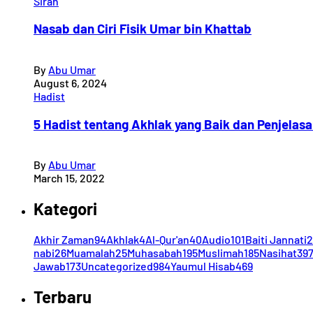
Sirah
Nasab dan Ciri Fisik Umar bin Khattab
By
Abu Umar
August 6, 2024
Hadist
5 Hadist tentang Akhlak yang Baik dan Penjelas
By
Abu Umar
March 15, 2022
Kategori
Akhir Zaman
94
Akhlak
4
Al-Qur'an
40
Audio
101
Baiti Jannati
2
nabi
26
Muamalah
25
Muhasabah
195
Muslimah
185
Nasihat
39
Jawab
173
Uncategorized
984
Yaumul Hisab
469
Terbaru