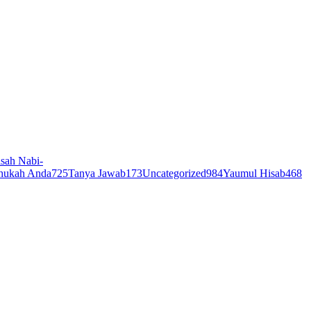
sah Nabi-
hukah Anda
725
Tanya Jawab
173
Uncategorized
984
Yaumul Hisab
468