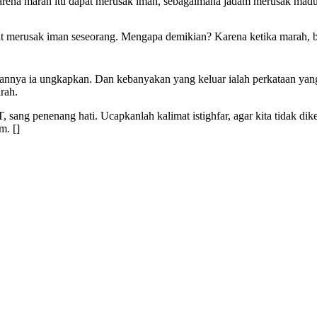
arah, karena marah itu dapat merusak iman, sebagaimana jadam merusak mad
nnya ia ungkapkan. Dan kebanyakan yang keluar ialah perkataan yang t
rah.
sang penenang hati. Ucapkanlah kalimat istighfar, agar kita tidak dike
m. []