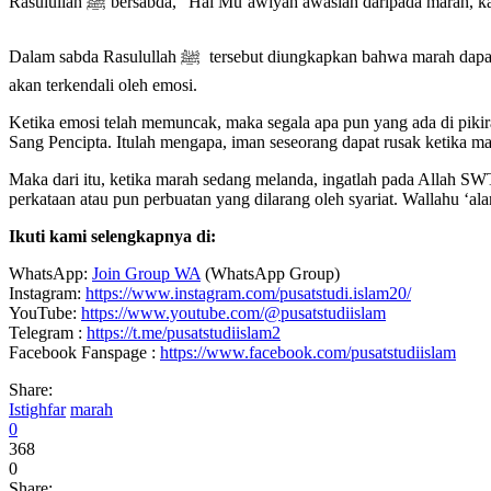
Rasulullah ﷺ bersabda, “Hai Mu’awiyah awaslah daripada m
Dalam sabda Rasulullah ﷺ tersebut diungkapkan bahwa marah dapat merusak iman seseorang. Mengapa demikian? Karena ketika marah, biasanya seseorang tidak akan terkontrol emosinya. Sehingga, dirinya
akan terkendali oleh emosi.
Ketika emosi telah memuncak, maka segala apa pun yang ada di pikira
Sang Pencipta. Itulah mengapa, iman seseorang dapat rusak ketika ma
Maka dari itu, ketika marah sedang melanda, ingatlah pada Allah SWT, 
perkataan atau pun perbuatan yang dilarang oleh syariat. Wallahu ‘ala
Ikuti kami selengkapnya di:
WhatsApp:
Join Group WA
(WhatsApp Group)
Instagram:
https://www.instagram.com/pusatstudi.islam20/
YouTube:
https://www.youtube.com/@pusatstudiislam
Telegram :
https://t.me/pusatstudiislam2
Facebook Fanspage :
https://www.facebook.com/pusatstudiislam
Share:
Istighfar
marah
0
368
0
Share: