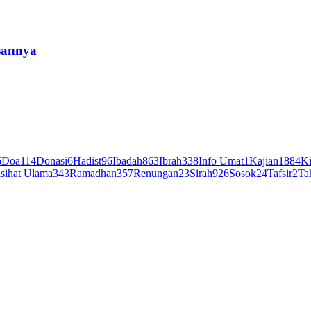
sannya
6
Doa
114
Donasi
6
Hadist
96
Ibadah
863
Ibrah
338
Info Umat
1
Kajian
1884
Ki
sihat Ulama
343
Ramadhan
357
Renungan
23
Sirah
926
Sosok
24
Tafsir
2
Ta