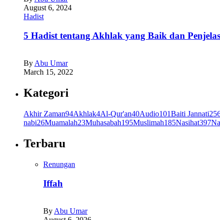
August 6, 2024
Hadist
5 Hadist tentang Akhlak yang Baik dan Penjela
By
Abu Umar
March 15, 2022
Kategori
Akhir Zaman
94
Akhlak
4
Al-Qur'an
40
Audio
101
Baiti Jannati
25
nabi
26
Muamalah
23
Muhasabah
195
Muslimah
185
Nasihat
397
Na
Terbaru
Renungan
Iffah
By
Abu Umar
August 6, 2026