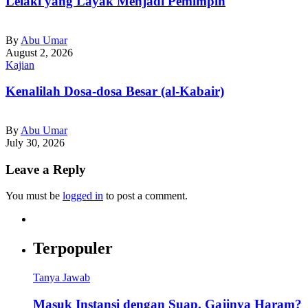
Lelaki yang Layak Menjadi Pemimpin
By
Abu Umar
August 2, 2026
Kajian
Kenalilah Dosa-dosa Besar (al-Kabair)
By
Abu Umar
July 30, 2026
Leave a Reply
You must be
logged in
to post a comment.
Terpopuler
Tanya Jawab
Masuk Instansi dengan Suap, Gajinya Haram?