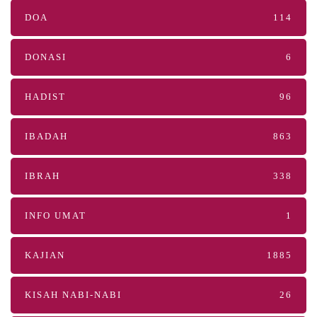
DOA
114
DONASI
6
HADIST
96
IBADAH
863
IBRAH
338
INFO UMAT
1
KAJIAN
1885
KISAH NABI-NABI
26