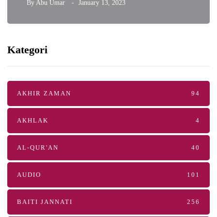
By
Abu Umar
January 13, 2023
Kategori
AKHIR ZAMAN
94
AKHLAK
4
AL-QUR'AN
40
AUDIO
101
BAITI JANNATI
256