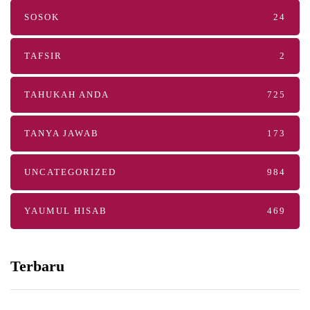
SOSOK
24
TAFSIR
2
TAHUKAH ANDA
725
TANYA JAWAB
173
UNCATEGORIZED
984
YAUMUL HISAB
469
Terbaru